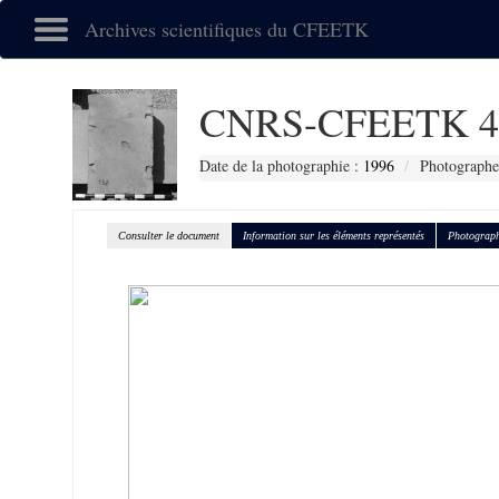
Archives scientifiques du CFEETK
CNRS-CFEETK 4
Date de la photographie :
1996
Photographe 
Consulter le document
Information sur les éléments représentés
Photograph