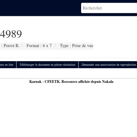
4989
: Perrot R.
Format : 6 x 7
Type : Prise de vue
ies en lien
Télécharger le document en pleine résolution
Demander une autorisation de reproduction