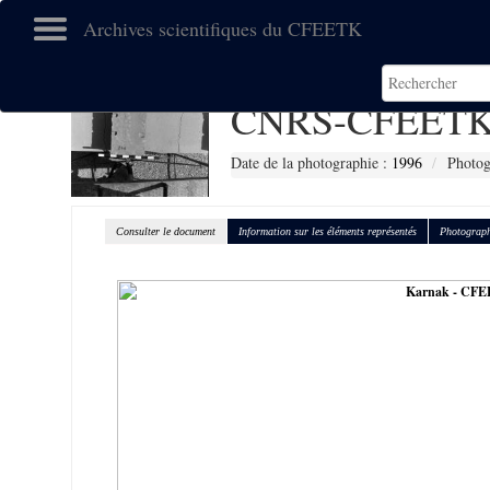
Archives scientifiques du CFEETK
CNRS-CFEETK
Date de la photographie :
1996
Photog
Consulter le document
Information sur les éléments représentés
Photograph