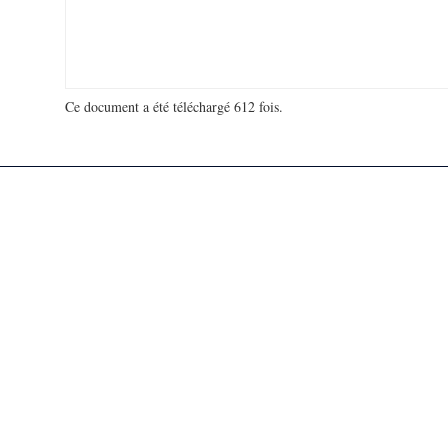
Ce document a été téléchargé 612 fois.
18 992 329 visites - 607