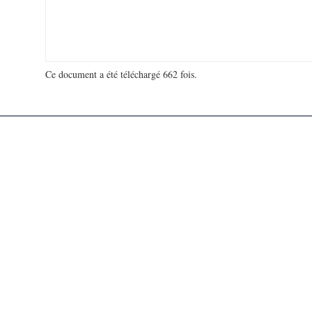
Ce document a été téléchargé 662 fois.
18 935 511 visites - 170