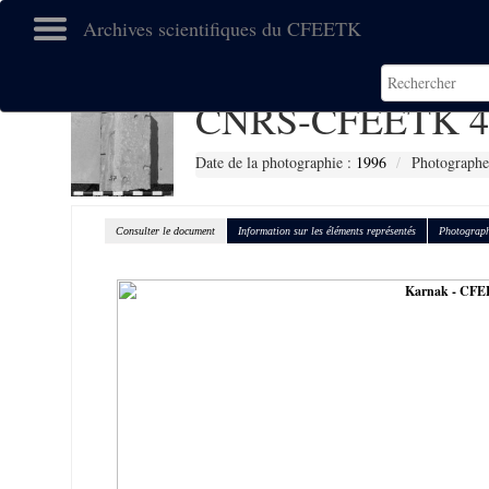
Archives scientifiques du CFEETK
CNRS-CFEETK 4
Date de la photographie :
1996
Photographe 
Consulter le document
Information sur les éléments représentés
Photograph