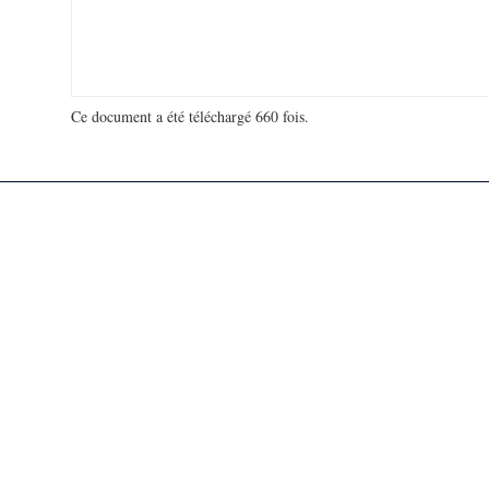
Ce document a été téléchargé 660 fois.
18 931 853 visites - 134