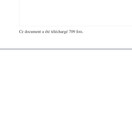
Ce document a été téléchargé 709 fois.
18 931 763 visites - 133