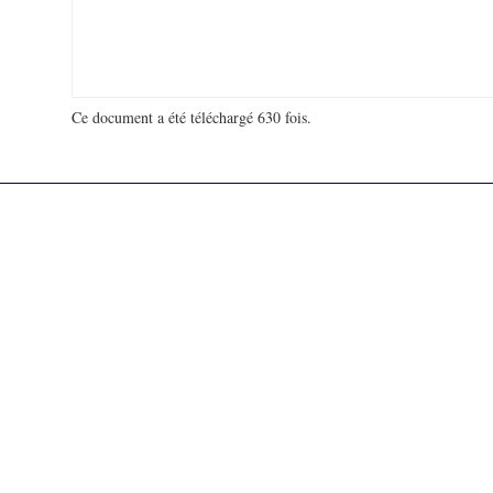
Ce document a été téléchargé 630 fois.
18 923 380 visites - 493