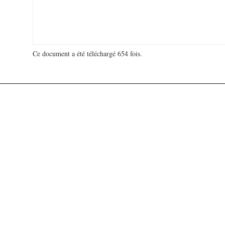
Ce document a été téléchargé 654 fois.
18 920 507 visites - 206