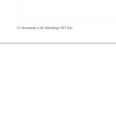
Ce document a été téléchargé 643 fois.
18 963 272 visites - 264