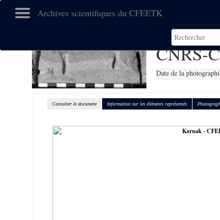
Archives scientifiques du CFEETK
CNRS-C
Date de la photographi
Consulter le document
Information sur les éléments représentés
Photograph