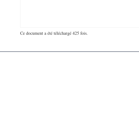
Ce document a été téléchargé 425 fois.
18 993 251 visites - 699