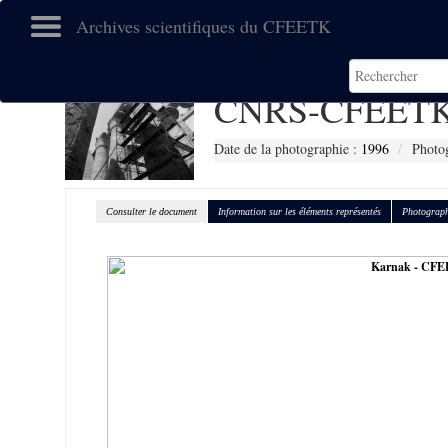
Archives scientifiques du CFEETK
CNRS-CFEETK
Date de la photographie :
1996
Photo
Consulter le document
Information sur les éléments représentés
Photograph