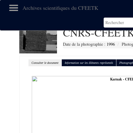
Archives scientifiques du CFEETK
CNRS-CFEETK
Date de la photographie :
1996
Photog
Consulter le document
Information sur les éléments représentés
Photograph