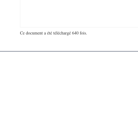
Ce document a été téléchargé 640 fois.
18 977 639 visites - 92