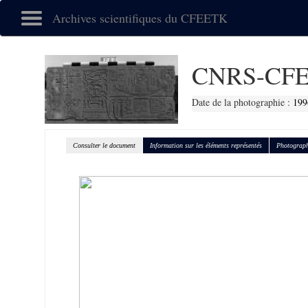
Archives scientifiques du CFEETK
CNRS-CFE
Date de la photographie :
199
Consulter le document
Information sur les éléments représentés
Photograph