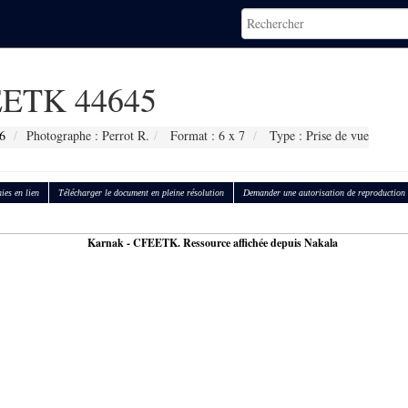
ETK 44645
6
Photographe : Perrot R.
Format : 6 x 7
Type : Prise de vue
ies en lien
Télécharger le document en pleine résolution
Demander une autorisation de reproduction