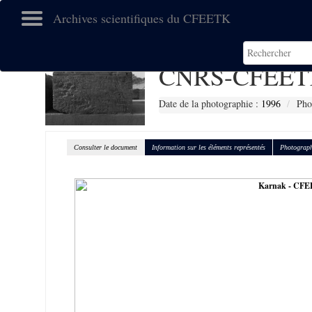
Archives scientifiques du CFEETK
CNRS-CFEET
Date de la photographie :
1996
Pho
Consulter le document
Information sur les éléments représentés
Photograph