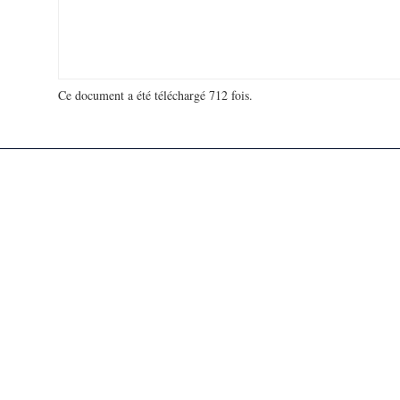
Ce document a été téléchargé 712 fois.
18 923 357 visites - 491