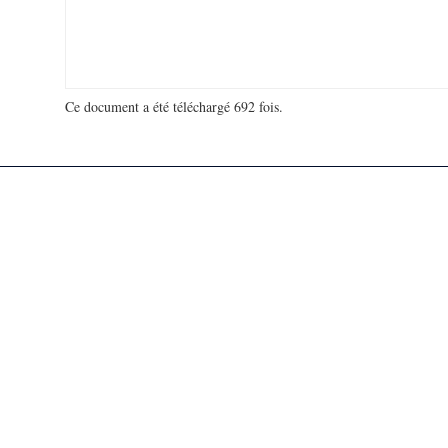
Ce document a été téléchargé 692 fois.
18 923 478 visites - 50