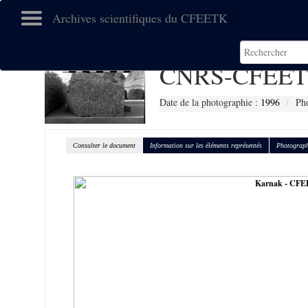
Archives scientifiques du CFEETK
CNRS-CFEET
Date de la photographie :
1996
Pho
Consulter le document
Information sur les éléments représentés
Photograph