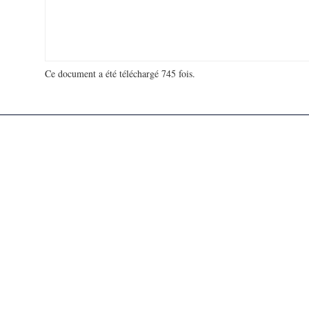
Ce document a été téléchargé 745 fois.
18 921 943 visites - 350