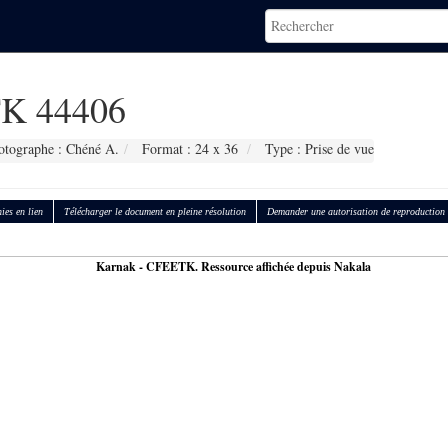
K 44406
otographe : Chéné A.
Format : 24 x 36
Type : Prise de vue
ies en lien
Télécharger le document en pleine résolution
Demander une autorisation de reproduction