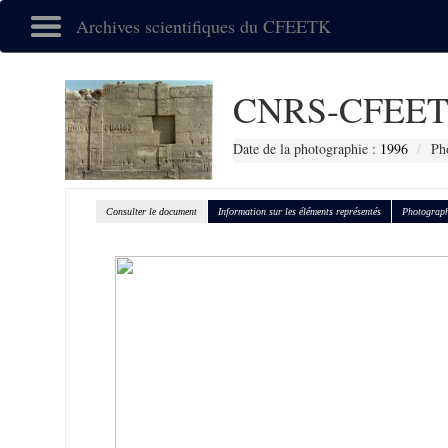
Archives scientifiques du CFEETK
CNRS-CFEET
Date de la photographie :
1996
Ph
Consulter le document
Information sur les éléments représentés
Photograph