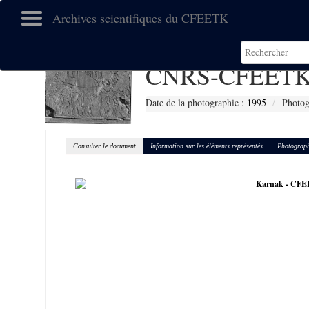
Archives scientifiques du CFEETK
CNRS-CFEETK
Date de la photographie :
1995
Photog
Consulter le document
Information sur les éléments représentés
Photograph