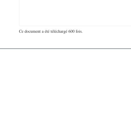
Ce document a été téléchargé 600 fois.
18 971 059 visites - 261