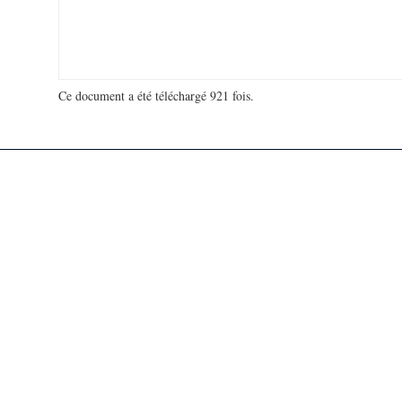
Ce document a été téléchargé 921 fois.
18 934 602 visites - 161