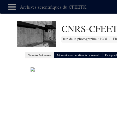
Archives scientifiques du CFEETK
CNRS-CFEET
Date de la photographie :
1968
Ph
Consulter le document
Information sur les éléments représentés
Photograph