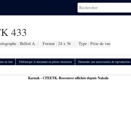
K 433
otographe : Bellod A.
Format : 24 x 36
Type : Prise de vue
ies en lien
Télécharger le document en pleine résolution
Demander une autorisation de reproduction