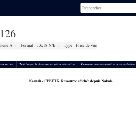
126
Chéné A.
Format : 13x18 N/B
Type : Prise de vue
ies en lien
Télécharger le document en pleine résolution
Demander une autorisation de reproduction