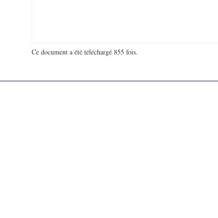
Ce document a été téléchargé 855 fois.
18 999 359 visites - 131