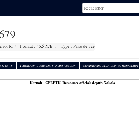
679
errot R.
Format : 4X5 N/B
Type : Prise de vue
ies en lien
Télécharger le document en pleine résolution
Demander une autorisation de reproduction