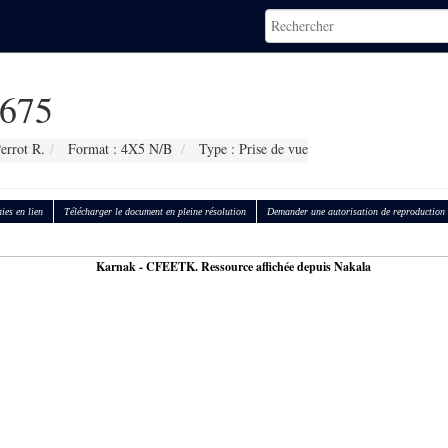
675
errot R.
Format : 4X5 N/B
Type : Prise de vue
ies en lien
Télécharger le document en pleine résolution
Demander une autorisation de reproduction