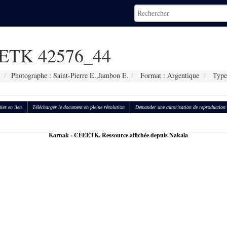
ETK 42576_44
Photographe : Saint-Pierre E.,Jambon E.
Format : Argentique
Type 
ies en lien
Télécharger le document en pleine résolution
Demander une autorisation de reproduction