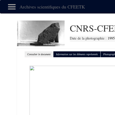
Archives scientifiques du CFEETK
CNRS-CFE
Date de la photographie :
1995
Consulter le document
Information sur les éléments représentés
Photograph