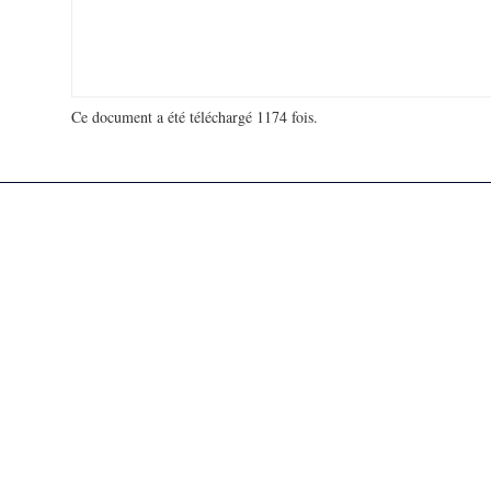
Ce document a été téléchargé 1174 fois.
18 998 353 visites - 121