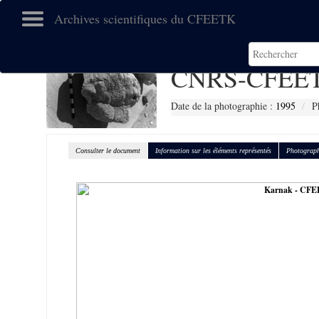
Archives scientifiques du CFEETK
CNRS-CFEET
Date de la photographie :
1995
P
Consulter le document
Information sur les éléments représentés
Photograph