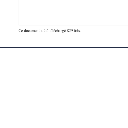
Ce document a été téléchargé 829 fois.
18 992 394 visites - 614