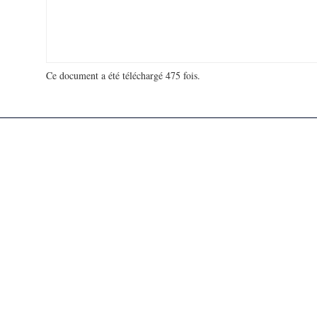
Ce document a été téléchargé 475 fois.
18 931 837 visites - 134