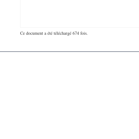
Ce document a été téléchargé 674 fois.
18 929 826 visites - 113