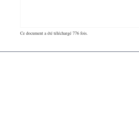
Ce document a été téléchargé 776 fois.
18 904 542 visites - 9