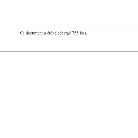
Ce document a été téléchargé 755 fois.
18 942 154 visites - 52