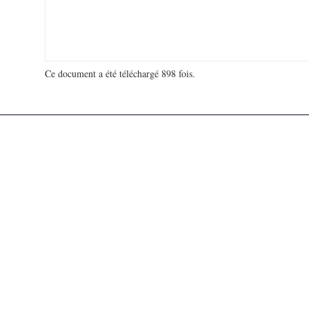
Ce document a été téléchargé 898 fois.
18 967 817 visites - 310