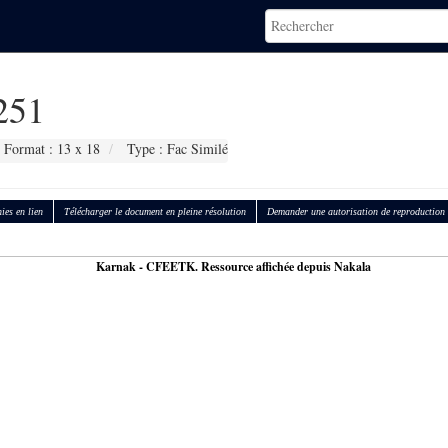
251
Format : 13 x 18
Type : Fac Similé
ies en lien
Télécharger le document en pleine résolution
Demander une autorisation de reproduction