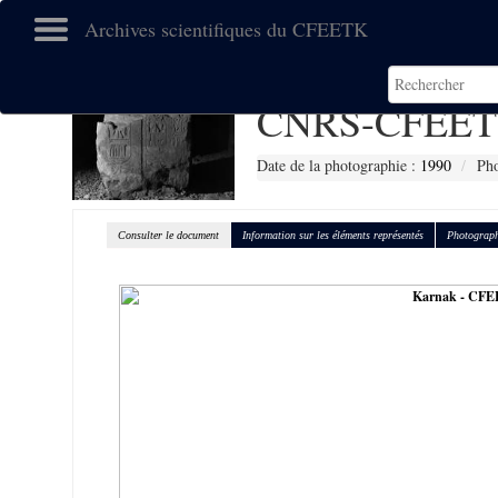
Archives scientifiques du CFEETK
CNRS-CFEET
Date de la photographie :
1990
Pho
Consulter le document
Information sur les éléments représentés
Photograph