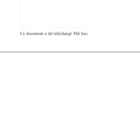
Ce document a été téléchargé 584 fois.
18 927 907 visites - 947