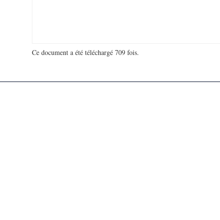
Ce document a été téléchargé 709 fois.
18 923 590 visites - 514