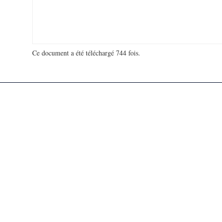
Ce document a été téléchargé 744 fois.
18 980 862 visites - 124