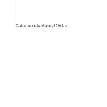
Ce document a été téléchargé 560 fois.
18 916 819 visites - 132