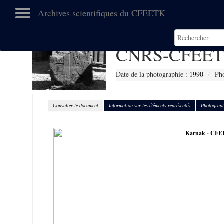
Archives scientifiques du CFEETK
CNRS-CFEET
Date de la photographie :
1990
Pho
Consulter le document
Information sur les éléments représentés
Photograph