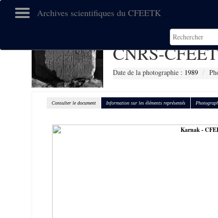
Archives scientifiques du CFEETK
CNRS-CFEET
Date de la photographie :
1989
Ph
Consulter le document
Information sur les éléments représentés
Photograph