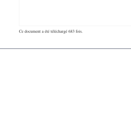
Ce document a été téléchargé 683 fois.
18 918 195 visites - 145