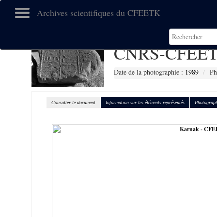
Archives scientifiques du CFEETK
CNRS-CFEET
Date de la photographie :
1989
Ph
Consulter le document
Information sur les éléments représentés
Photograph