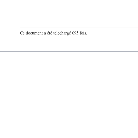
Ce document a été téléchargé 695 fois.
18 931 841 visites - 134