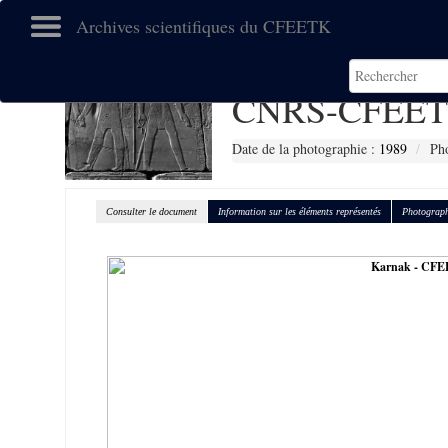
Archives scientifiques du CFEETK
CNRS-CFEET
Date de la photographie :
1989
Ph
Consulter le document
Information sur les éléments représentés
Photograph