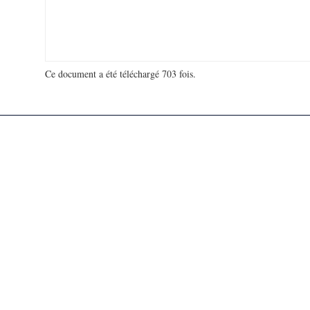
Ce document a été téléchargé 703 fois.
18 929 812 visites - 113