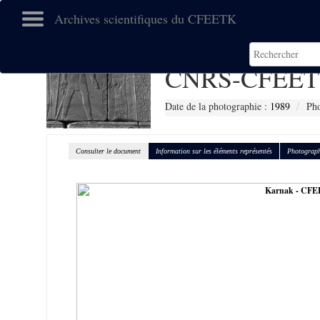
Archives scientifiques du CFEETK
CNRS-CFEET
Date de la photographie :
1989
Pho
Consulter le document
Information sur les éléments représentés
Photograph