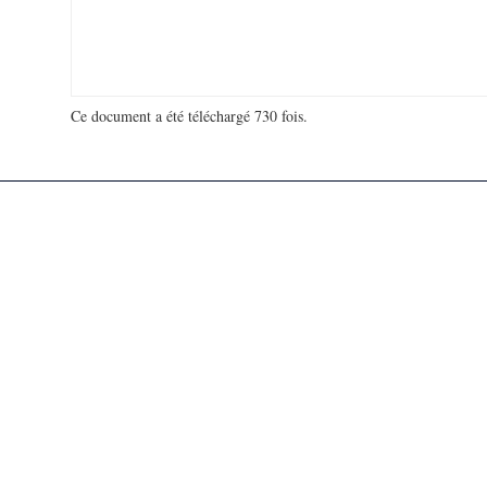
Ce document a été téléchargé 730 fois.
18 963 314 visites - 264