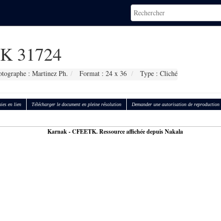
K 31724
otographe : Martinez Ph.
Format : 24 x 36
Type : Cliché
ies en lien
Télécharger le document en pleine résolution
Demander une autorisation de reproduction