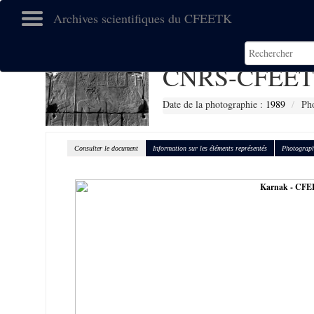
Archives scientifiques du CFEETK
CNRS-CFEET
Date de la photographie :
1989
Ph
Consulter le document
Information sur les éléments représentés
Photograph