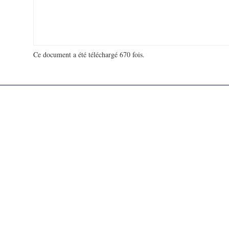
Ce document a été téléchargé 670 fois.
18 923 097 visites - 46