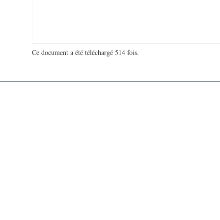
Ce document a été téléchargé 514 fois.
18 923 575 visites - 51