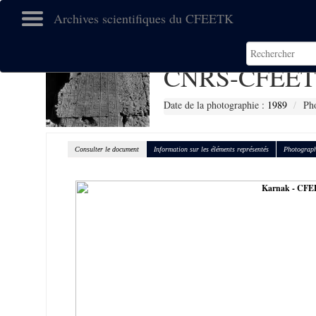
Archives scientifiques du CFEETK
CNRS-CFEET
Date de la photographie :
1989
Ph
Consulter le document
Information sur les éléments représentés
Photograph