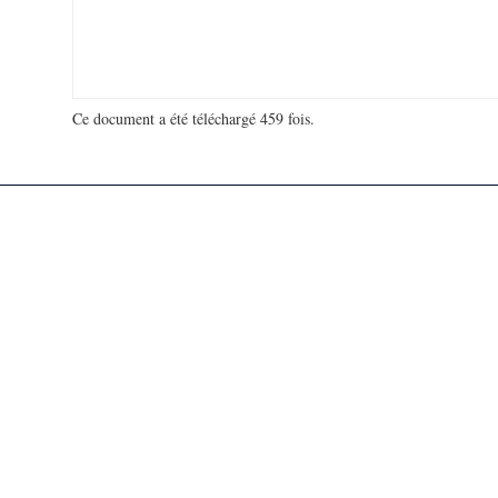
Ce document a été téléchargé 459 fois.
18 906 739 visites - 312