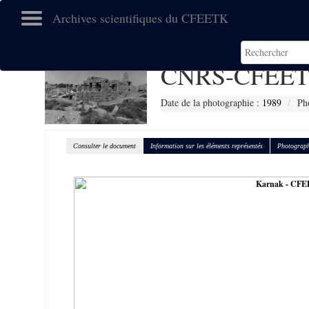
Archives scientifiques du CFEETK
CNRS-CFEET
Date de la photographie :
1989
Ph
Consulter le document
Information sur les éléments représentés
Photograph