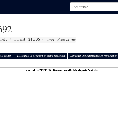
692
let J.
Format : 24 x 36
Type : Prise de vue
ies en lien
Télécharger le document en pleine résolution
Demander une autorisation de reproduction