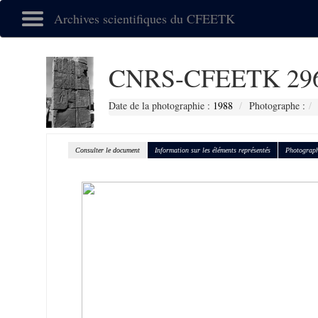
Archives scientifiques du CFEETK
CNRS-CFEETK 29
Date de la photographie :
1988
Photographe :
Consulter le document
Information sur les éléments représentés
Photograph