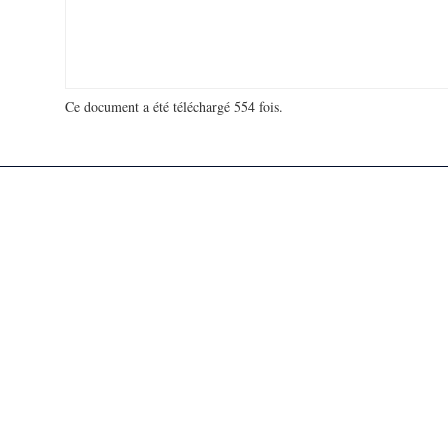
Ce document a été téléchargé 554 fois.
18 918 996 visites - 5