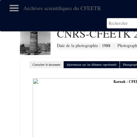
Archives scientifiques du CFEETK
CNRS-CFEETK 2
Date de la photographie :
1988
Photographe
Consulter le document
Information sur les éléments représentés
Photograph