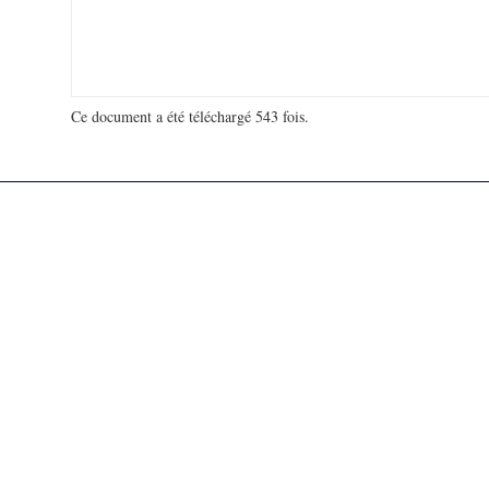
Ce document a été téléchargé 543 fois.
18 993 315 visites - 706