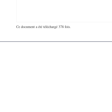
Ce document a été téléchargé 378 fois.
18 938 369 visites - 14