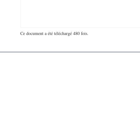
Ce document a été téléchargé 480 fois.
18 934 466 visites - 160