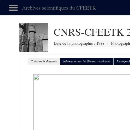
Archives scientifiques du CFEETK
CNRS-CFEETK 2
Date de la photographie :
1988
Photographe
Consulter le document
Information sur les éléments représentés
Photograph