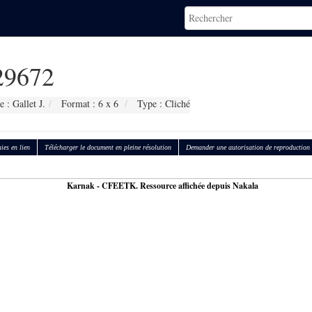
9672
 : Gallet J.
Format : 6 x 6
Type : Cliché
ies en lien
Télécharger le document en pleine résolution
Demander une autorisation de reproduction